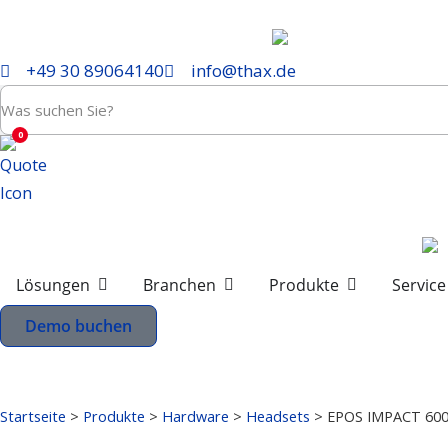
+49 30 89064140
info@thax.de
0
Lösungen
Branchen
Produkte
Service
Demo buchen
Startseite
>
Produkte
>
Hardware
>
Headsets
>
EPOS IMPACT 600