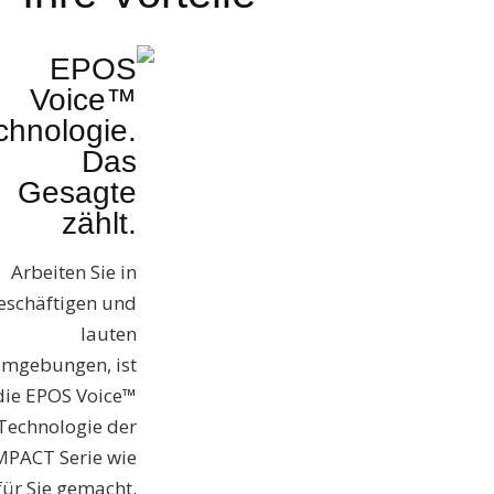
EPOS
Voice™
chnologie.
Das
Gesagte
zählt.
Arbeiten Sie in
eschäftigen und
lauten
mgebungen, ist
die EPOS Voice™
Technologie der
MPACT Serie wie
für Sie gemacht.