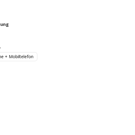
rung
r
e + Mobiltelefon